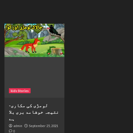
kids Stories
لومڑی کی مکاری-
نتیجہ خوشامد بری بلا
ہے
admin
September 25, 2021
0