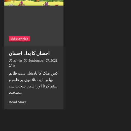
kids Stories
احسان کا بدلہ احسان
admin
September 27, 2021
0
کس ملک کا بادشاہ بہت ظالم
تھا وہ اپنے غلاموں پر ظلم و
ستم کرتا اور انہیں سخت سے
سخت...
Read More