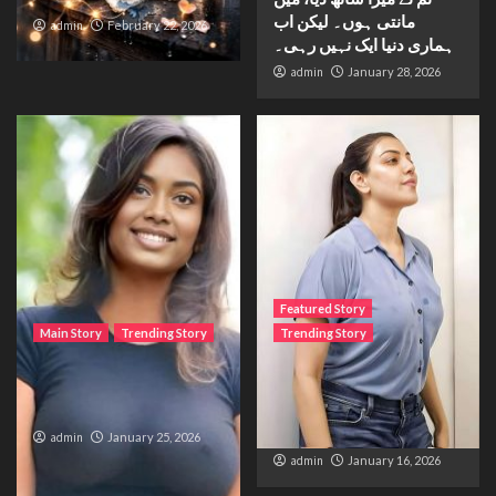
مانتی ہوں۔ لیکن اب
admin
February 22, 2026
ہماری دنیا ایک نہیں رہی۔
admin
January 28, 2026
Featured Story
Main Story
Trending Story
Trending Story
The Bride from the
The Silent Wait – A Life
Accident
Trapped Between
Distance and Duty
admin
January 25, 2026
admin
January 16, 2026