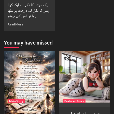
ایک مرتبہ کا ذکر ہے ایک کو ا
پنیر کا ٹکڑا لیے درخت پر بیٹھا
ہوا تھا اس کی چونچ...
Read More
You may have missed
Main Story
Featured Story
Waiting for sunshine
تم نے میرا ساتھ دیا، میں