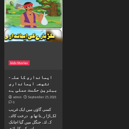
kids Stories
ایمانداری کا صلہ-
نتیجہ ایمانداری
بہترین حکمت عملی ہے
admin
September 25, 2021
0
کسی گاؤں میں ایک غریب
لکہاڑا رہتا تھا وہ درخت کاٹنے
کے لئے جنگل میں گیا اچانک
اس کی کلہاڑی...