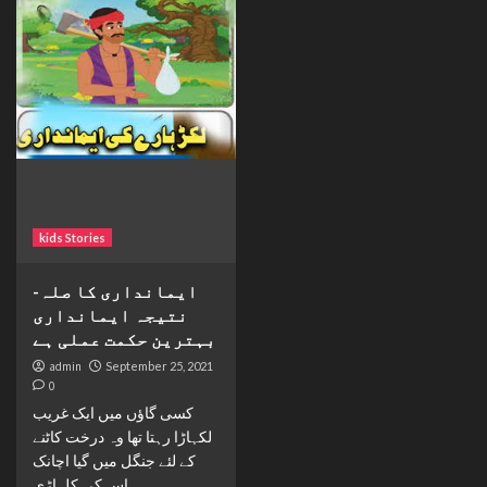
kids Stories
ایمانداری کا صلہ-
نتیجہ ایمانداری
بہترین حکمت عملی ہے
admin
September 25, 2021
0
کسی گاؤں میں ایک غریب
لکہاڑا رہتا تھا وہ درخت کاٹنے
کے لئے جنگل میں گیا اچانک
اس کی کلہاڑی...