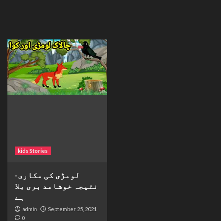
kids Stories
لومڑی کی مکاری-
نتیجہ خوشامد بری بلا
ہے
admin
September 25, 2021
0