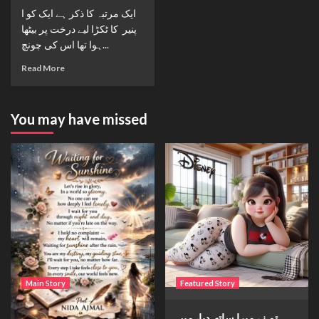
ایک مرتبہ کا ذکر ہے ایک کو ا
پنیر کا ٹکڑا لیے درخت پر بیٹھا
ہوا تھا اس کی چونچ...
Read More
You may have missed
Main Story
Featured Story
Waiting for sunshine
تم نے میرا ساتھ دیا، میں