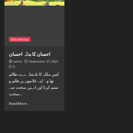
kids Stories
احسان کا بدلہ احسان
admin
September 27, 2021
0
کس ملک کا بادشاہ بہت ظالم
تھا وہ اپنے غلاموں پر ظلم و
ستم کرتا اور انہیں سخت سے
سخت...
Read More