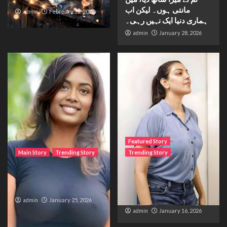
مانتی ہوں۔ لیکن اب
admin
February 22, 2026
ہماری دنیا ایک نہیں رہی۔
admin
January 28, 2026
Featured Story
Main Story
Trending Story
Trending Story
The Bride from the
The Silent Wait – A Life
Accident
Trapped Between
Distance and Duty
admin
January 25, 2026
admin
January 16, 2026