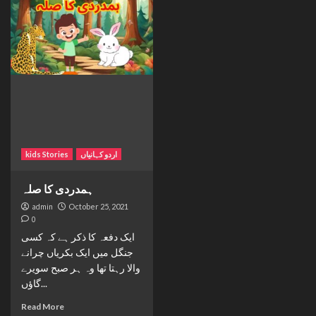
kids Stories
اردو کہانیاں
ہمدردی کا صلہ
admin
October 25, 2021
0
ایک دفعہ کا ذکر ہے کہ کسی
جنگل میں ایک بکریاں چرانے
والا رہتا تھا وہ ہر صبح سویرے
گاؤں...
Read More