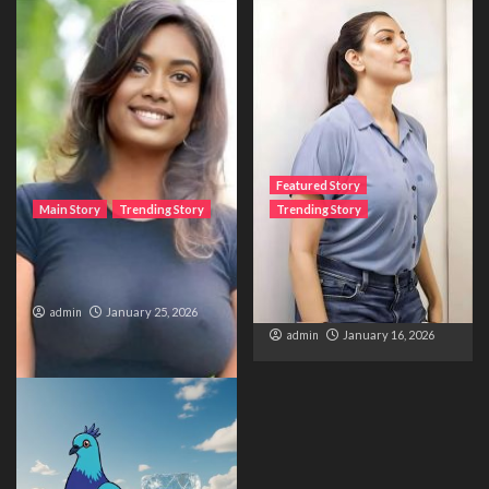
Featured Story
Main Story
Trending Story
Trending Story
The Bride from the
The Silent Wait – A Life
Accident
Trapped Between
Distance and Duty
admin
January 25, 2026
admin
January 16, 2026