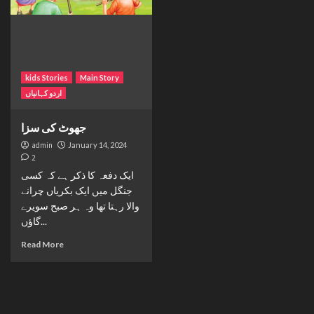
kids Stories
Main Story
اردو کہانیاں
جھوٹ کی سزا
admin
January 14, 2024
2
ایک دفعہ کا ذکر ہے کہ کسی
جنگل میں ایک بکریاں چرانے
والا رہتا تھا وہ ہر صبح سویرے
گاؤں...
Read More