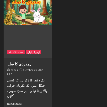
kids Stories
اردو کہانیاں
ہمدردی کا صلہ
admin
October 25, 2021
0
ایک دفعہ کا ذکر ہے کہ کسی
جنگل میں ایک بکریاں چرانے
والا رہتا تھا وہ ہر صبح سویرے
گاؤں...
Read More