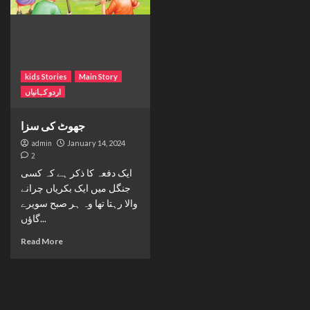
kids Stories
Main Story
اردو کہانیاں
جھوٹ کی سزا
admin
January 14, 2024
2
ایک دفعہ کا ذکر ہے کہ کسی
جنگل میں ایک بکریاں چرانے
والا رہتا تھا وہ ہر صبح سویرے
گاؤں...
Read More