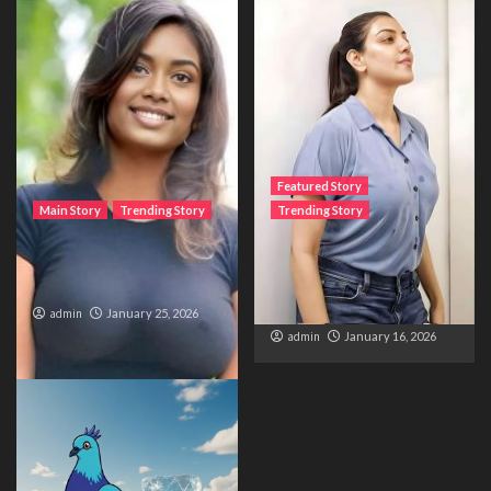
Featured Story
Main Story
Trending Story
Trending Story
The Bride from the
The Silent Wait – A Life
Accident
Trapped Between
Distance and Duty
admin
January 25, 2026
admin
January 16, 2026