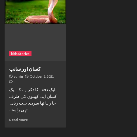
kids Stories
کسان اور سانپ
admin
October 3, 2021
0
ایک دفعہ کا ذکر ہے کہ ایک
کسان اپنے کھیتوں کی طرف
جا رہا تھا سردی بہت زیادہ
تھی راستے...
Read More