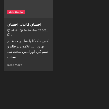
kids Stories
احسان کا بدلہ احسان
admin
September 27, 2021
0
کس ملک کا بادشاہ بہت ظالم
تھا وہ اپنے غلاموں پر ظلم و
ستم کرتا اور انہیں سخت سے
سخت...
Read More