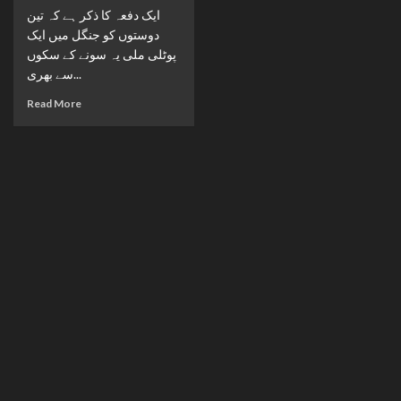
ایک دفعہ کا ذکر ہے کہ تین
دوستوں کو جنگل میں ایک
پوٹلی ملی یہ سونے کے سکوں
سے بھری...
Read More