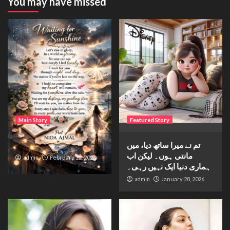
You may have missed
Main Story
Featured Story
تم نے میرا ساتھ دیا، میں
Waiting for sunshine
مانتی ہوں۔ لیکن اب
admin
February 22, 2026
ہماری دنیا ایک نہیں رہی۔
admin
January 28, 2026