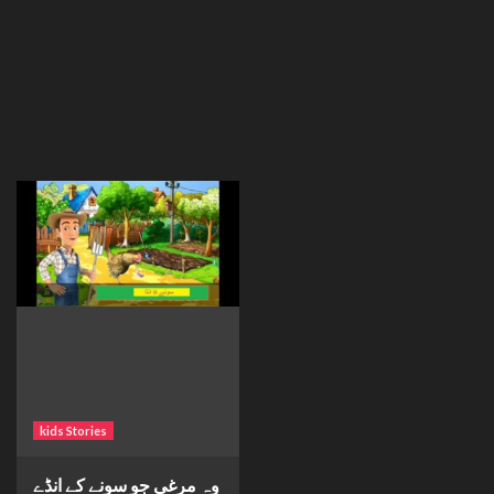
kids Stories
وہ مرغی جو سونے کے انڈے