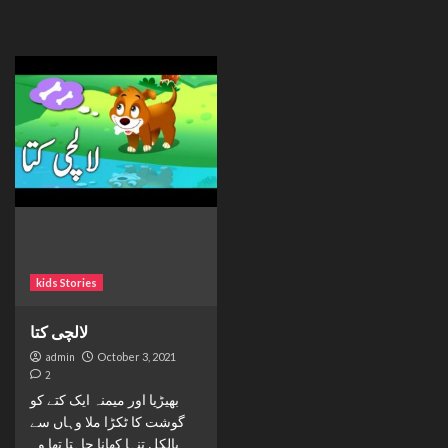
kids Stories
لالچی کتا
admin
October 3, 2021
2
بھیڑیا اور میمنہ ایک کتے کو
گوشت کا ٹکڑا ملا وہاں سے
بالکل تنہا کھانا چاہتا تھا وہ