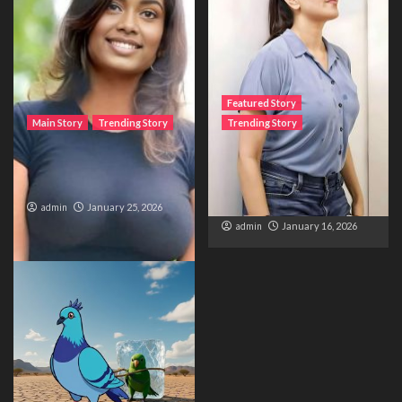
Featured Story
Main Story
Trending Story
Trending Story
The Bride from the
The Silent Wait – A Life
Accident
Trapped Between
Distance and Duty
admin
January 25, 2026
admin
January 16, 2026