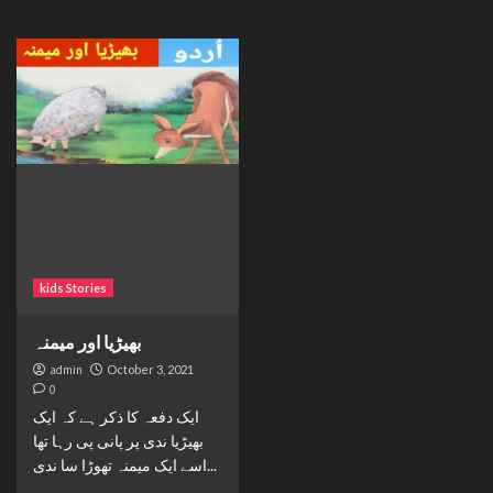
kids Stories
بھیڑیا اور میمنہ
admin
October 3, 2021
0
ایک دفعہ کا ذکر ہے کہ ایک
بھیڑیا ندی پر پانی پی رہا تھا
اسے ایک میمنہ تھوڑا سا ندی...