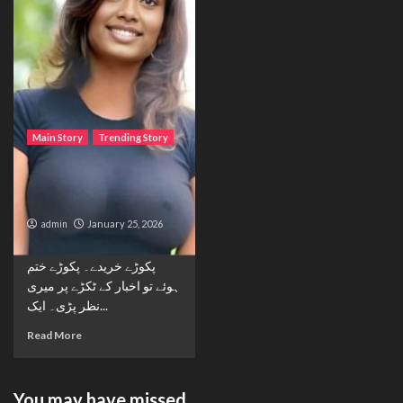
Main Story
Trending Story
The Bride from the
Accident
admin
January 25, 2026
ریڑھی والے سے 50 روپے کے
پکوڑے خریدے۔ پکوڑے ختم
ہوئے تو اخبار کے ٹکڑے پر میری
نظر پڑی۔ ایک...
Read More
You may have missed