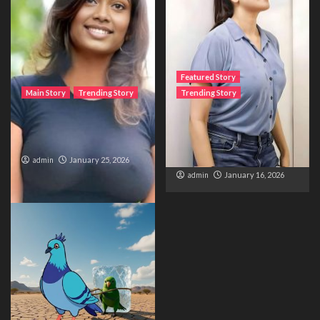
Featured Story
Main Story
Trending Story
Trending Story
The Bride from the
The Silent Wait – A Life
Accident
Trapped Between
Distance and Duty
admin
January 25, 2026
admin
January 16, 2026