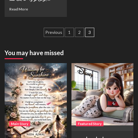
Read More
Posts
Previous
1
2
3
navigation
You may have missed
Main Story
Featured Story