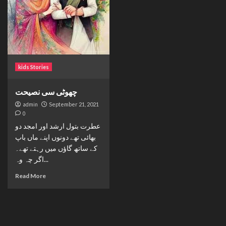
kids Stories
چھوٹی سی نصیحت
admin
September 21, 2021
0
عطرت بتول ارشد اور امجد دو
بھائی تھے دونوں اپنے ماں باپ
کے ساتھ گاؤں میں رہتے تھے۔
اگر چہ وہ...
Read More