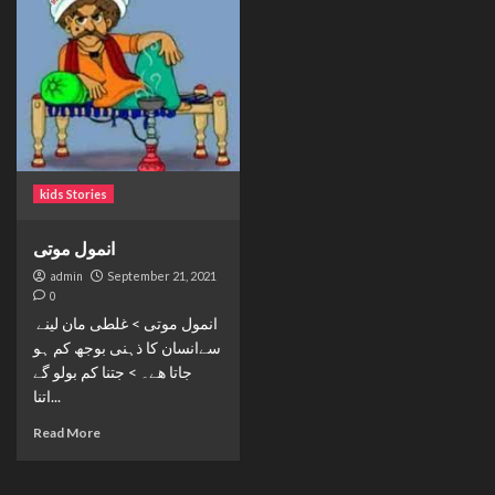
kids Stories
انمول موتی
admin
September 21, 2021
0
انمول موتی > غلطی مان لینے
سےانسان کا ذہنی بوجھ کم ہو
جاتا ھے۔ > جتنا کم بولو گے
اتنا...
Read More