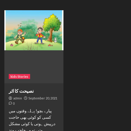
kids Stories
نصیحت کا اثر
admin
September 20, 2021
0
پیارے بچو! پہلے وقتوں میں
کسی کو کوئی بھی حاجت
درپیش ہوتی یا کوئی مشکل
ہوتی تو وہ حاجب مند...