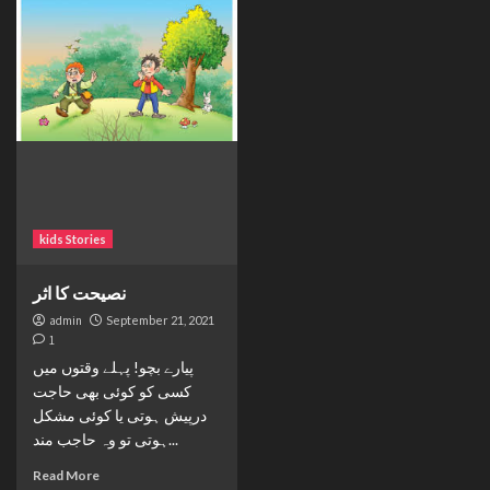
kids Stories
نصیحت کا اثر
admin
September 21, 2021
1
پیارے بچو! پہلے وقتوں میں
کسی کو کوئی بھی حاجت
درپیش ہوتی یا کوئی مشکل
ہوتی تو وہ حاجب مند...
Read More