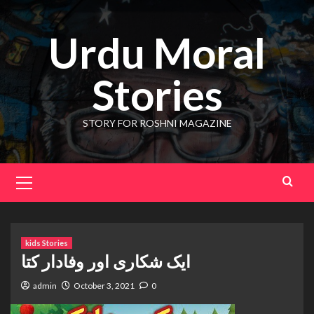
Skip
to
Urdu Moral
content
Stories
STORY FOR ROSHNI MAGAZINE
Primary
Menu
kids Stories
ایک شکاری اور وفادار کتا
admin
October 3, 2021
0