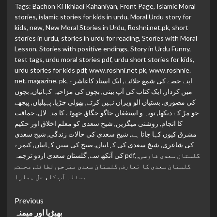
Tags:
Bachon Ki Ikhlaqi Kahaniyan
,
Front Page
,
Islamic Moral
stories
,
islamic stories for kids in urdu
,
Moral Urdu story for
kids
,
new
,
New Moral Stories in Urdu
,
Roshni.net.pk
,
short
stories in urdu
,
stories in urdu for reading
,
Stories with Moral
Lesson
,
Stories with positive endings
,
Story in Urdu Funny
,
test tags
,
urdu moral stories pdf
,
urdu short stories for kids
,
urdu stories for kids pdf
,
www.roshni.net pk
,
www.roshnie.
اپنے حصے کی شمع جلائیے
,
ایک استاد کاعاشرے
,
net. magazine. pk
میں کردار
,
ایک کتاب کی آپ بیتی
,
بچوں کی مزاحیہ کہانیاں
,
بچوں
کی مصوری
,
بستیاں الو ویران نہیں کرتے
,
بھولی چڑیا
,
پہیلیاں
,
پیچھے
جو مڑ کے دیکھا
,
توبہ و استغفار
,
جاگو جگاؤ
,
جھوٹے کا منہ لال
,
حماقت
کا انجام
,
روشنی میگزین
,
شیخ سعدی کو معلم اخلاق اور حکیم
مشرق کیوں کہا جاتا ہے
,
شیخ سعدی کی حالات زندگی
,
شیخ سعدی
کی شاعری
,
شیخ سعدی کی کہانیاں
,
صبح کی سیر
,
کہانیاں
,
کیمرے
گلستان سعدی فارسی
,
,
گلستان سعدی اردو ترجمہ pdf
کی آنکھ سے
,
گلستان سعدی کا تعارف
,
گلستان سعدی مترجم
,
لطائف
,
محنت
,
مسئلہ آپ کا، حل ہمارا
Continue
Previous
بھیڑیا اور میمنہ