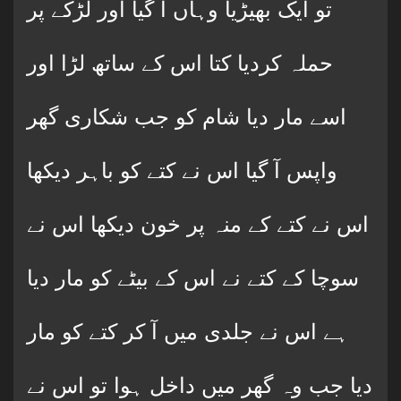
تو ایک بھیڑیا وہاں آ گیا اور لڑکے پر
حملہ کردیا کتا اس کے ساتھ لڑا اور
اسے مار دیا شام کو جب شکاری گھر
واپس آ گیا اس نے کتے کو باہر دیکھا
اس نے کتے کے منہ پر خون دیکھا اس نے
سوچا کے کتے نے اس کے بیٹے کو مار دیا
ہے اس نے جلدی میں آ کر کتے کو مار
دیا جب وہ گھر میں داخل ہوا تو اس نے