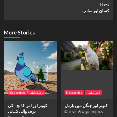
Reading
Next
کسان اور سانپ
More Stories
اردو کہانیاں
kids Stories
اردو کہانیاں
kids Stories
کبوتر اور جنگل میں بارش
کبوتر اور اس کا بچہ کی
برف والی کہانی
admin
August 30, 2025