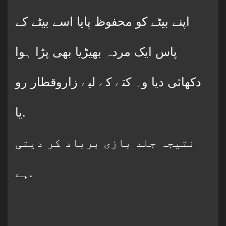
اپنے بیٹے کو محفوظ پایا اسے بیٹے کے
پاس ایک مردہ بھیڑیا بھی پڑا ہوا
دکھائی دیا وہ کتے کے لیے زاروقطار رو
یا.
نتیجہ جلد بازی برباد کر دیتی
ہے.