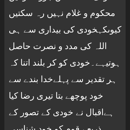
محکوم و غلام نہیں رہ سکتیں
کیوںکہخودی کی بیداری سے ہی
اللہ کی مدد و نصرت حاصل
ہوتیہے۔خودی کو کر بلند اتنا کہ
ہر تقدیر سے پہلےخدا بندے سے
خود پوچھے بتا تیری رضا کیا
ہےاقبال نے خودی کے تصور کے
ذریعے قوم کو خود شناسی