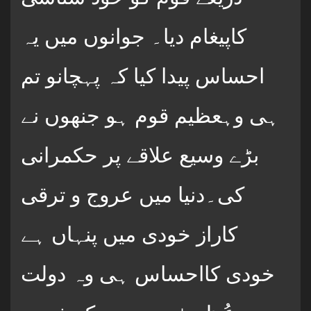
کاپیغام دیا۔ جوانوں میں یہ
احساس پیدا کیا کہ پہچانو تم
ہی وہعظیم قوم ہو جنھوں نے
بڑے وسیع علاقے پر حکمرانی
کی۔دنیا میں عروج و ترقی
کاراز خودی میں پنہاں ہے
خودی کااحساس ہی وہ دولت