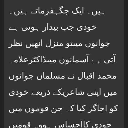
ہیں۔ ایک جگہفرماتے ہیں۔
خودی جب بیدار ہوتی ہے
جوانوں میںتو منزل انھیں نظر
آتی ہے آسمانوں میںڈاکٹرعلامہ
محمد اقبال نے مسلماں جوانوں
میں اپنی شاعریکے ذریعے خودی
کو اجاگر کیا کہ جن قوموں میں
خودی کااحساس ہووہ قومیں