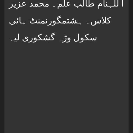
ا للہنام طالب علم۔ محمد عزیر
کلاس۔ ہشتمگورنمنٹ ہائی
سکول وڑہ گشکوری لیہ