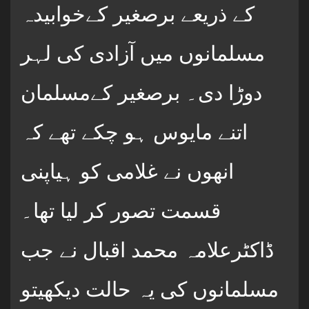
کے ذریعے برصغیر کےخوابیدہ
مسلمانوں میں آزادی کی لہر
دوڑا دی۔ برصغیر کےمسلمان
اتنے مایوس ہو چکے تھے کہ
انھوں نے غلامی کو ہیاپنی
قسمت تصور کر لیا تھا۔
ڈاکٹرعلامہ محمد اقبال نے جب
مسلمانوں کی یہ حالت دیکھیتو