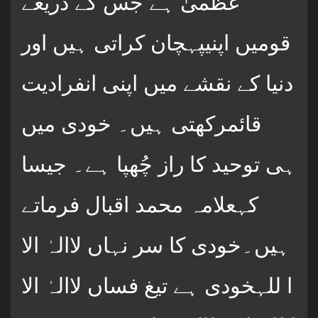
عُظمیٰ ہے جس کے ذریعے
قومیں اپنیپہچان کراتی ہیں اور
دنیا کے نقشے میں اپنی انفرادیت
قائمرکھتی ہیں۔ خودی میں
ہی توحید کا راز چُھپا ہے۔ جیسا
کہعلامہ محمد اقبال فرماتے
ہیں۔خودی کا سر نہاں لاالہٰ الا
ا للہخودی ہے تیغ فساں لاالہٰ الا