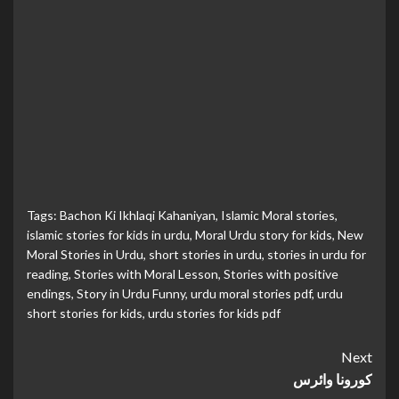
Tags:
Bachon Ki Ikhlaqi Kahaniyan
,
Islamic Moral stories
,
islamic stories for kids in urdu
,
Moral Urdu story for kids
,
New
Moral Stories in Urdu
,
short stories in urdu
,
stories in urdu for
reading
,
Stories with Moral Lesson
,
Stories with positive
endings
,
Story in Urdu Funny
,
urdu moral stories pdf
,
urdu
short stories for kids
,
urdu stories for kids pdf
Continue
Next
کورونا وائرس
Reading