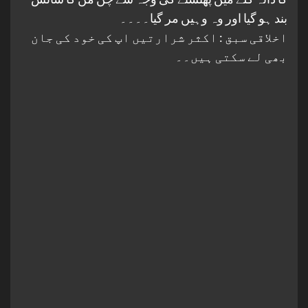
بند ہو گیا اور وہ وہیں مر گیا۔۔۔۔
اخلاقی سبق : اکثر شرارتیں اپ کی خود کی جان
بھی لے سکتی ہیں۔۔