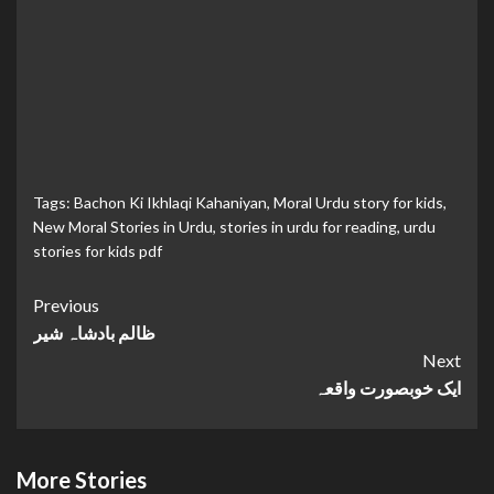
Tags:
Bachon Ki Ikhlaqi Kahaniyan
,
Moral Urdu story for kids
,
New Moral Stories in Urdu
,
stories in urdu for reading
,
urdu
stories for kids pdf
Continue
Previous
ظالم بادشاہ شیر
Reading
Next
ایک خوبصورت واقعہ
More Stories