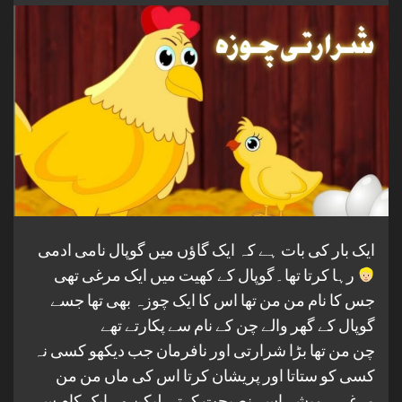
ایک بار کی بات ہے کہ ایک گاؤں میں گوپال نامی ادمی
رہا کرتا تھا۔گوپال کے کھیت میں ایک مرغی تھی
جس کا نام من من تھا اس کا ایک چوزہ بھی تھا جسے
گوپال کے گھر والے چن کے نام سے پکارتے تھے
چن من تھا بڑا شرارتی اور نافرمان جب دیکھو کسی نہ
کسی کو ستاتا اور پریشان کرتا اس کی ماں من من
مرغی ہمیشہ اسے نصیحت کرتی لیکن وہ ایک کام سے