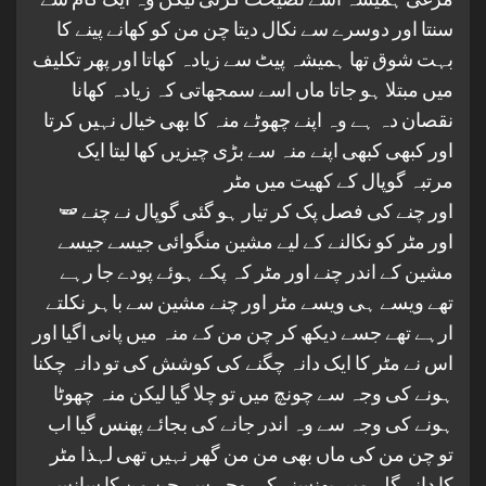
سنتا اور دوسرے سے نکال دیتا چن من کو کھانے پینے کا
بہت شوق تھا ہمیشہ پیٹ سے زیادہ کھاتا اور پھر تکلیف
میں مبتلا ہو جاتا ماں اسے سمجھاتی کہ زیادہ کھانا
نقصان دہ ہے وہ اپنے چھوٹے منہ کا بھی خیال نہیں کرتا
اور کبھی کبھی اپنے منہ سے بڑی چیزیں کھا لیتا ایک
مرتبہ گوپال کے کھیت میں مٹر
🫛 اور چنے کی فصل پک کر تیار ہو گئی گوپال نے چنے
اور مٹر کو نکالنے کے لیے مشین منگوائی جیسے جیسے
مشین کے اندر چنے اور مٹر کہ پکے ہوئے پودے جا رہے
تھے ویسے ہی ویسے مٹر اور چنے مشین سے باہر نکلتے
ارہے تھے جسے دیکھ کر چن من کے منہ میں پانی اگیا اور
اس نے مٹر کا ایک دانہ چگنے کی کوشش کی تو دانہ چکنا
ہونے کی وجہ سے چونچ میں تو چلا گیا لیکن منہ چھوٹا
ہونے کی وجہ سے وہ اندر جانے کی بجائے پھنس گیا اب
تو چن من کی ماں بھی من من گھر نہیں تھی لہذا مٹر
کا دانہ گلے میں پھنسنے کی وجہ سے چن من کا سانس