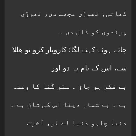
کھائی، تھوڑی مجھے دی، تھوڑی
پرندوں کو ڈال دی ۔
جاتے ہوئے کہنے لگا؛ کاروبار کرو تو هللا
سے، اس کے نام پہ دو اور
بے فکر ہو جاؤ ۔ ستر گنا کا وعدہ
ہے ۔ بے شمار دینا اس کی شان ہے ۔
دنیا چاہو دنیا لے لو، آخرت