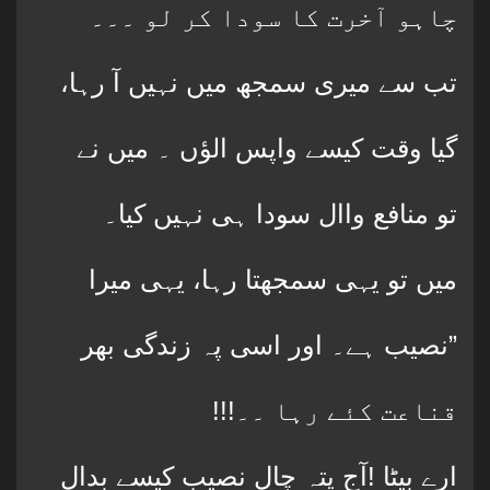
چاہو آخرت کا سودا کر لو ۔۔۔
تب سے میری سمجھ میں نہیں آ رہا،
گیا وقت کیسے واپس الؤں ۔ میں نے
تو منافع واال سودا ہی نہیں کیا۔
میں تو یہی سمجھتا رہا، یہی میرا
نصیب ہے۔ اور اسی پہ زندگی بھر”
!!!قناعت کئے رہا ۔۔
ارے بیٹا !آج پتہ چال نصیب کیسے بدال