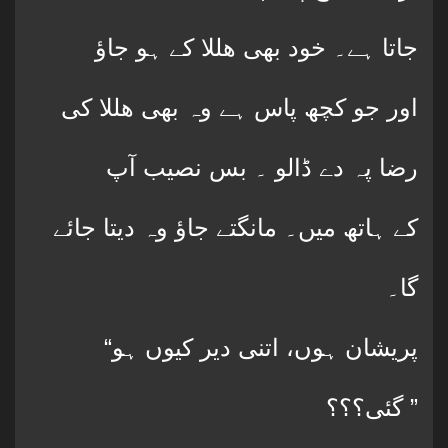
جاتا ہے۔ خود بھی هللا کے ہو جاؤ
اور جو کچھ پاس ہے وہ بھی هللا کی
رضا پہ دے ڈالو ۔ بس نصیب آپ
کے ہاتھ میں۔ مانگتے جاؤ وہ دیتا جائے
گا۔
“پریشان ہوں، اتنی دیر کیوں ہو
گئی؟؟؟ ”