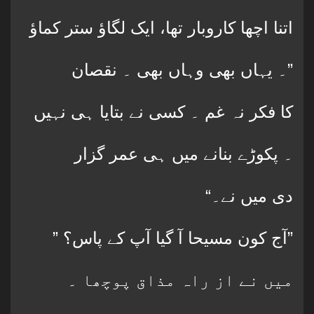
اتنا اچھا کاروبار تھا، ایک لگاؤ ستر کماؤ
۔ یہاں بھی وہاں بھی ۔ نقصان”
کا فکر نہ غم ۔ کسی نے بتایا ہی نہیں
۔ پکوڑے بنانے میں ہی عمر گزار
“دی میں نے۔
” آج کون مسیحا آ گیا آپ کے پاس؟”
میں نے از راہ مذاق پوچھا ۔