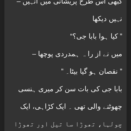
– کبھی اس طرح پریشانی میں انہیں
نہیں دیکھا
“کیا ہوا بابا جی؟ ”
– میں نے از را ہ ہمدردی پوچھا
” نقصان ہو گیا بیٹا۔ ”
بابا جی کی بات سن کر میری ہنسی
چھوٹنے والی تھی ۔ ایک کڑاہی، ایک
چولہا، تھوڑا سا تیل اور تھوڑا