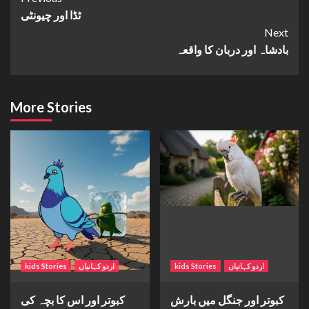
ٹڈا اور چیونٹی
Reading
Next
بادشاہ اور دربان کا واقعہ
More Stories
اردو کہانیاں
kids Stories
اردو کہانیاں
kids Stories
کبوتر اور جنگل میں بارش
کبوتر اور اس کا بچہ کی