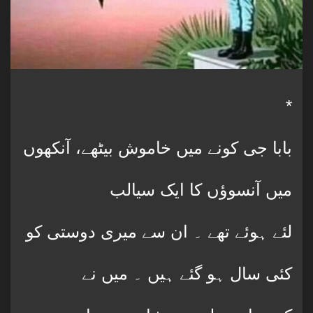
*
بابا جی کونے میں خاموش بیٹھے، آنکھوں
میں آنسوؤں کا ایک سیالب
لئے ہوئے تھے ۔ ان سے میری دوستی کو
کئی سال ہو گئے ہیں ۔ میں نے