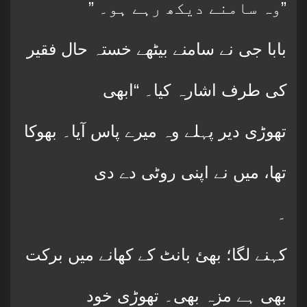
” وہ سامنے دیکھ رہے ہو۔”
بابا جی نے سامنے بیٹھے خستہ حال فقیر
کی طرف اشارہ کیا۔ “ابھی
تھوڑی دیر پہلے وہ میرے پاس آیا۔ بھوکا
تھا، میں نے اپنی روٹی دے دی
۔
کہنے لگا؛ بھئ بانٹ کے کھانے میں برکت
بھی ہے مزہ بھی۔ تھوڑی خود