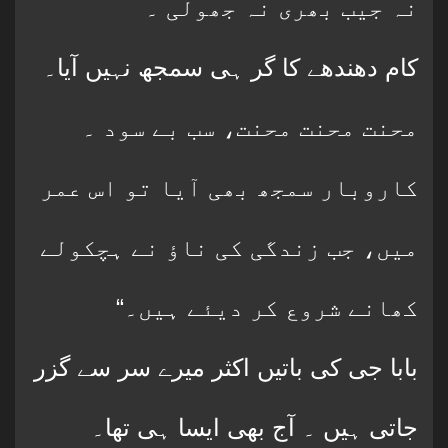
نہ جیب بھری نہ جھولی ۔
کام دھندھے کا گر ہی سمجھ نہیں آیا۔
محنت محنت محنت، سب بے سود ۔
کاروبار سمجھ بھی آیا تو اس عمر
میں، جب زندگی کی ناؤ نے ہچکولے
“کھانے شروع کر دیئے ہیں۔
بابا جی کی باتیں اکثر میرے سر سے گزر
جاتی ہیں ۔ آج بھی ایسا ہی تھا۔