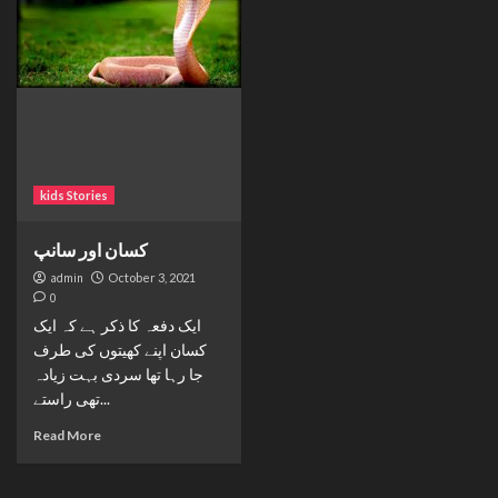
kids Stories
کسان اور سانپ
admin
October 3, 2021
0
ایک دفعہ کا ذکر ہے کہ ایک
کسان اپنے کھیتوں کی طرف
جا رہا تھا سردی بہت زیادہ
تھی راستے...
Read More