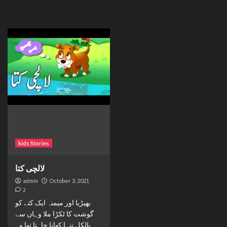
kids Stories
لالچی کتا
admin
October 3, 2021
2
بھیڑیا اور میمنہ ایک کتے کو
گوشت کا ٹکڑا ملا وہاں سے
بالکل تنہا کھانا چاہتا تھا وہ