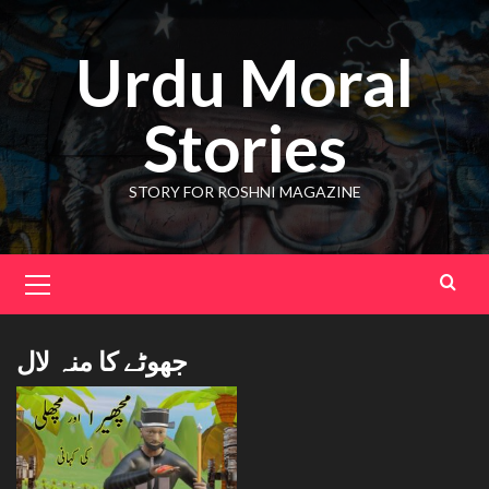
Skip
to
Urdu Moral
content
Stories
STORY FOR ROSHNI MAGAZINE
Primary
Menu
جھوٹے کا منہ لال