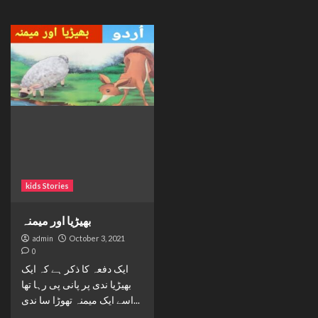
kids Stories
بھیڑیا اور میمنہ
admin
October 3, 2021
0
ایک دفعہ کا ذکر ہے کہ ایک
بھیڑیا ندی پر پانی پی رہا تھا
اسے ایک میمنہ تھوڑا سا ندی...