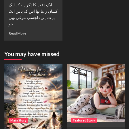
ایک دفعہ کا ذکر ہے کہ ایک
کسان رہتا تھا اس کے پاس ایک
بہت ہی دلچسپ مرغی تھی
جو...
Read More
You may have missed
Main Story
Featured Story