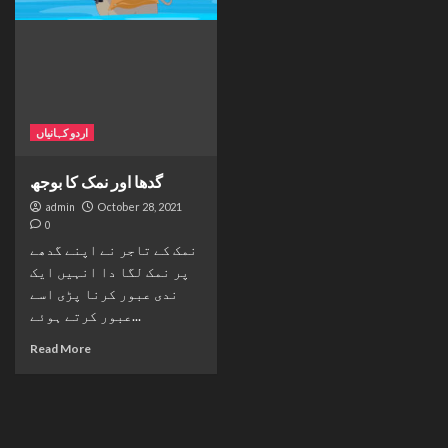
اردو کہانیاں
گدھا اور نمک کا بوجھ
admin
October 28, 2021
0
نمک کے تاجر نے اپنے گدھے
پر نمک لگا دا انہیں ایک
ندی عبور کرنا پڑی اسے
عبور کرتے ہوئے...
Read More