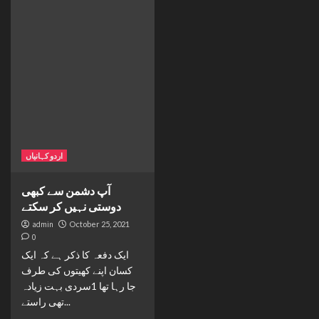
اردو کہانیاں
آپ دشمن سے کبھی
دوستی نہیں کر سکتے
admin
October 25, 2021
0
ایک دفعہ کا ذکر ہے کہ ایک
کسان اپنے کھیتوں کی طرف
جا رہا تھا 1سردی بہت زیادہ
تھی راستے...