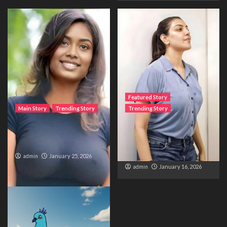
Featured Story
Main Story
Trending Story
Trending Story
The Bride from the
The Silent Wait – A Life
Accident
Trapped Between
Distance and Duty
admin
January 25, 2026
admin
January 16, 2026