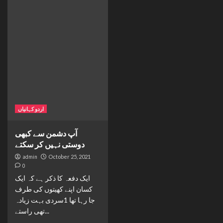
اردو کہانیاں
آپ دشمن سے کبھی
دوستی نہیں کر سکتے
admin
October 25, 2021
0
ایک دفعہ کا ذکر ہے کہ ایک
کسان اپنے کھیتوں کی طرف
جا رہا تھا 1سردی بہت زیادہ
تھی راستے...