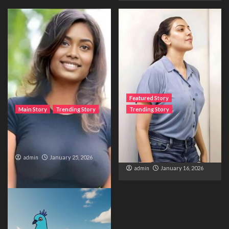
Featured Story
Main Story
Trending Story
Trending Story
The Bride from the
The Silent Wait – A Life
Accident
Trapped Between
Distance and Duty
admin
January 25, 2026
admin
January 16, 2026