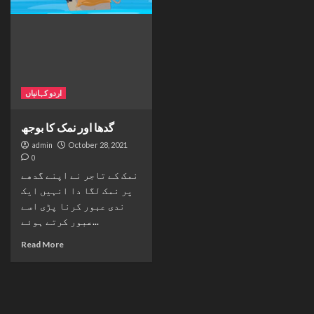
اردو کہانیاں
گدھا اور نمک کا بوجھ
admin
October 28, 2021
0
نمک کے تاجر نے اپنے گدھے
پر نمک لگا دا انہیں ایک
ندی عبور کرنا پڑی اسے
عبور کرتے ہوئے...
Read More