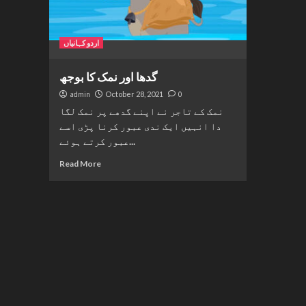
اردو کہانیاں
گدھا اور نمک کا بوجھ
admin
October 28, 2021
0
نمک کے تاجر نے اپنے گدھے پر نمک لگا
دا انہیں ایک ندی عبور کرنا پڑی اسے
عبور کرتے ہوئے...
Read More