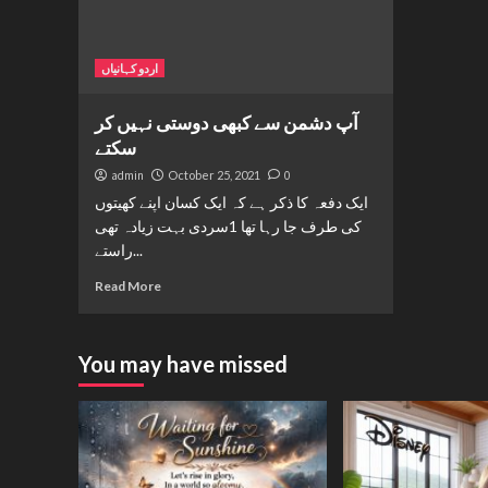
اردو کہانیاں
آپ دشمن سے کبھی دوستی نہیں کر
سکتے
admin
October 25, 2021
0
ایک دفعہ کا ذکر ہے کہ ایک کسان اپنے کھیتوں
کی طرف جا رہا تھا 1سردی بہت زیادہ تھی
راستے...
Read More
You may have missed