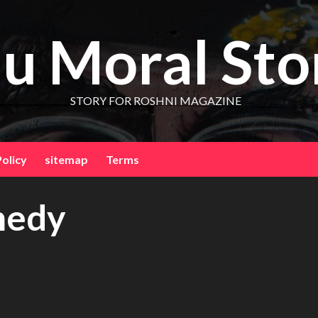
u Moral Sto
STORY FOR ROSHNI MAGAZINE
Policy
sitemap
Terms
medy