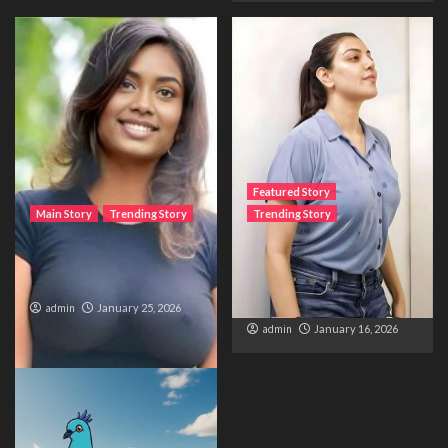
Featured Story
Main Story
Trending Story
Trending Story
The Bride from the
The Silent Wait – A Life
Accident
Trapped Between
Distance and Duty
admin
January 25, 2026
admin
January 16, 2026