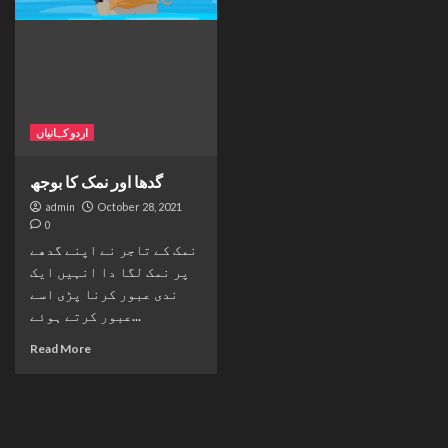
اردو کہانیاں
گدھا اور نمک کا بوجھ
admin
October 28, 2021
0
نمک کے تاجر نے اپنے گدھے
پر نمک لگا دا انہیں ایک
ندی عبور کرنا پڑی اسے
عبور کرتے ہوئے...
Read More