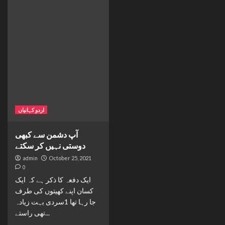
اردو کہانیاں
آپ دشمن سے کبھی
دوستی نہیں کر سکتے
admin
October 25, 2021
0
ایک دفعہ کا ذکر ہے کہ ایک
کسان اپنے کھیتوں کی طرف
جا رہا تھا 1سردی بہت زیادہ
تھی راستے...