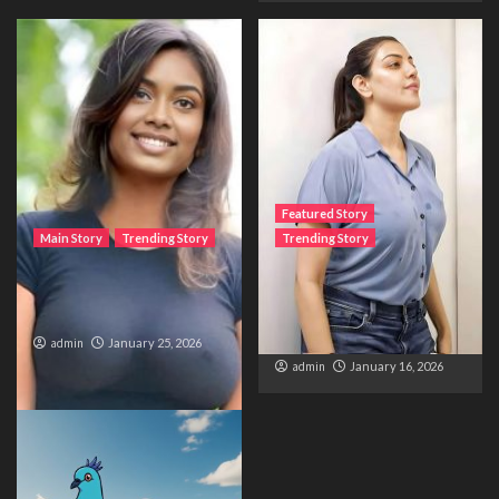
Featured Story
Main Story
Trending Story
Trending Story
The Bride from the
The Silent Wait – A Life
Accident
Trapped Between
Distance and Duty
admin
January 25, 2026
admin
January 16, 2026