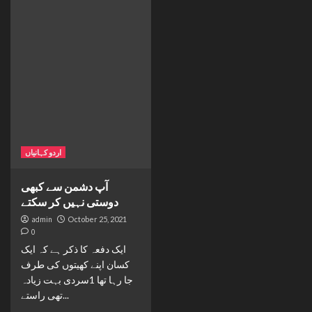
اردو کہانیاں
آپ دشمن سے کبھی
دوستی نہیں کر سکتے
admin
October 25, 2021
0
ایک دفعہ کا ذکر ہے کہ ایک
کسان اپنے کھیتوں کی طرف
جا رہا تھا 1سردی بہت زیادہ
تھی راستے...