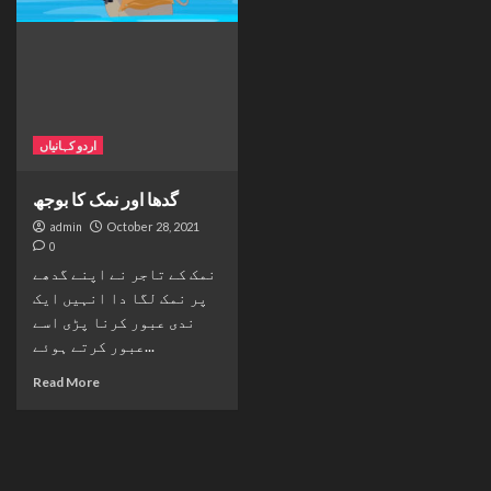
اردو کہانیاں
گدھا اور نمک کا بوجھ
admin
October 28, 2021
0
نمک کے تاجر نے اپنے گدھے
پر نمک لگا دا انہیں ایک
ندی عبور کرنا پڑی اسے
عبور کرتے ہوئے...
Read More