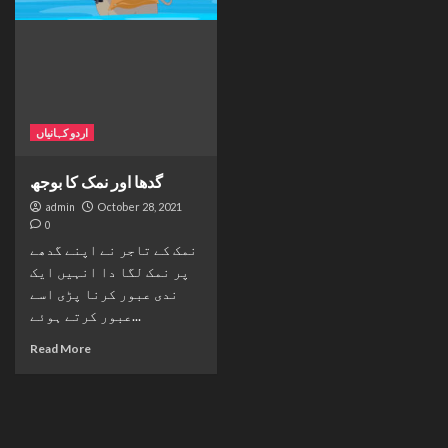
اردو کہانیاں
گدھا اور نمک کا بوجھ
admin
October 28, 2021
0
نمک کے تاجر نے اپنے گدھے
پر نمک لگا دا انہیں ایک
ندی عبور کرنا پڑی اسے
عبور کرتے ہوئے...
Read More