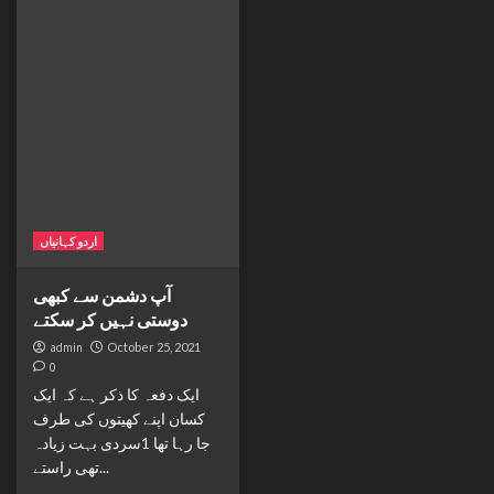
اردو کہانیاں
آپ دشمن سے کبھی
دوستی نہیں کر سکتے
admin
October 25, 2021
0
ایک دفعہ کا ذکر ہے کہ ایک
کسان اپنے کھیتوں کی طرف
جا رہا تھا 1سردی بہت زیادہ
تھی راستے...