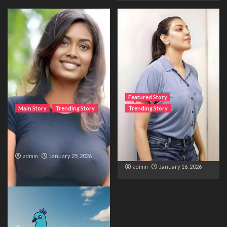
Featured Story
Main Story
Trending Story
Trending Story
The Bride from the
The Silent Wait – A Life
Accident
Trapped Between
Distance and Duty
admin
January 25, 2026
admin
January 16, 2026