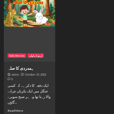
kids Stories
اردو کہانیاں
ہمدردی کا صلہ
admin
October 25, 2021
0
ایک دفعہ کا ذکر ہے کہ کسی
جنگل میں ایک بکریاں چرانے
والا رہتا تھا وہ ہر صبح سویرے
گاؤں...
Read More