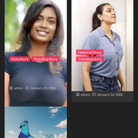
Featured Story
Main Story
Trending Story
Trending Story
The Bride from the
The Silent Wait – A Life
Accident
Trapped Between
Distance and Duty
admin
January 25, 2026
admin
January 16, 2026