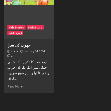
kids Stories
Main Story
اردو کہانیاں
جھوٹ کی سزا
admin
January 14, 2024
2
ایک دفعہ کا ذکر ہے کہ کسی
جنگل میں ایک بکریاں چرانے
والا رہتا تھا وہ ہر صبح سویرے
گاؤں...
Read More