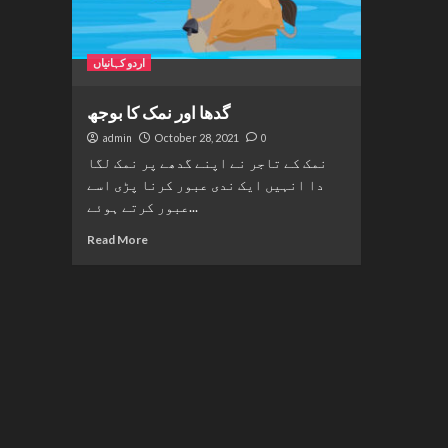
اردو کہانیاں
گدھا اور نمک کا بوجھ
admin
October 28, 2021
0
نمک کے تاجر نے اپنے گدھے پر نمک لگا
دا انہیں ایک ندی عبور کرنا پڑی اسے
عبور کرتے ہوئے...
Read More