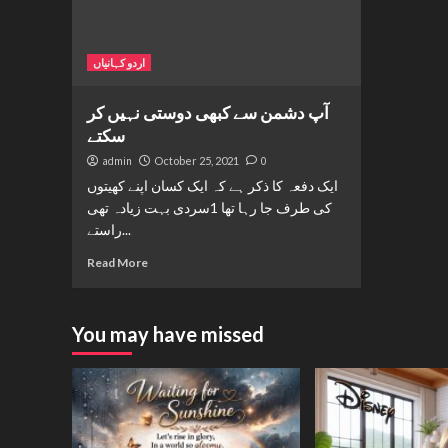
اردو کہانیاں
آپ دشمن سے کبھی دوستی نہیں کر
سکتے
admin
October 25, 2021
0
ایک دفعہ کا ذکر ہے کہ ایک کسان اپنے کھیتوں
کی طرف جا رہا تھا 1سردی بہت زیادہ تھی
راستے...
Read More
You may have missed