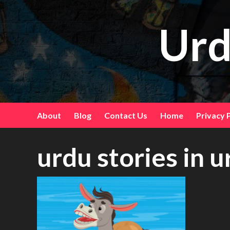
Skip
to
Urd
content
About
Blog
Contact Us
Home
Privacy 
urdu stories in 