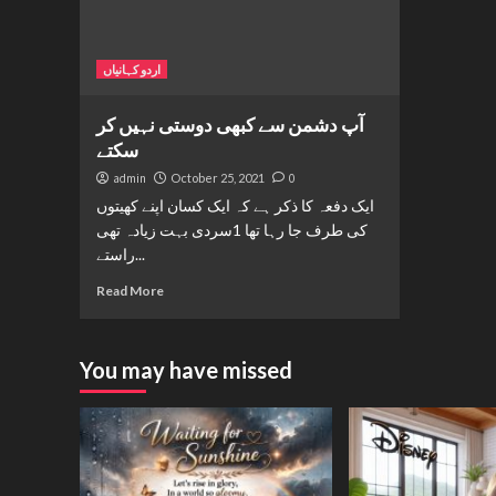
اردو کہانیاں
آپ دشمن سے کبھی دوستی نہیں کر
سکتے
admin
October 25, 2021
0
ایک دفعہ کا ذکر ہے کہ ایک کسان اپنے کھیتوں
کی طرف جا رہا تھا 1سردی بہت زیادہ تھی
راستے...
Read More
You may have missed