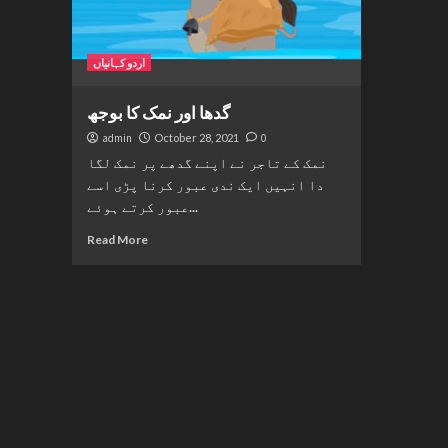
اردو کہانیاں
گدھا اور نمک کا بوجھ
admin
October 28, 2021
0
نمک کے تاجر نے اپنے گدھے پر نمک لگا
دا انہیں ایک ندی عبور کرنا پڑی اسے
عبور کرتے ہوئے...
Read More