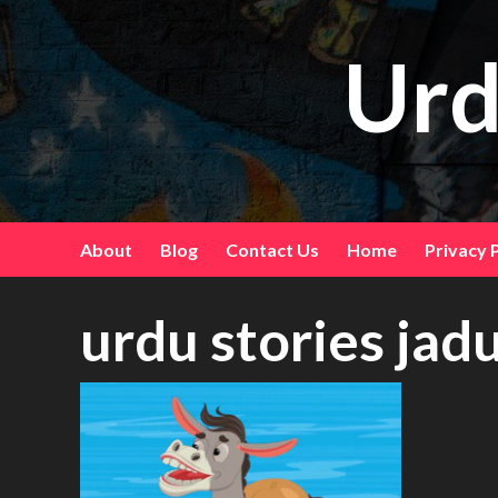
Skip
to
Urd
content
About
Blog
Contact Us
Home
Privacy 
urdu stories jadu