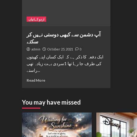
اردو کہانیاں
آپ دشمن سے کبھی دوستی نہیں کر
سکتے
admin
October 25, 2021
0
ایک دفعہ کا ذکر ہے کہ ایک کسان اپنے کھیتوں
کی طرف جا رہا تھا 1سردی بہت زیادہ تھی
راستے...
Read More
You may have missed