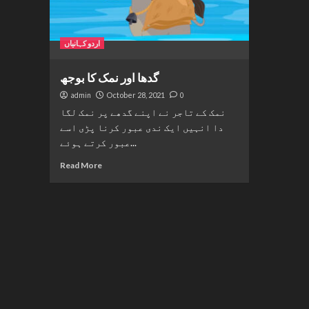
اردو کہانیاں
گدھا اور نمک کا بوجھ
admin
October 28, 2021
0
نمک کے تاجر نے اپنے گدھے پر نمک لگا
دا انہیں ایک ندی عبور کرنا پڑی اسے
عبور کرتے ہوئے...
Read More