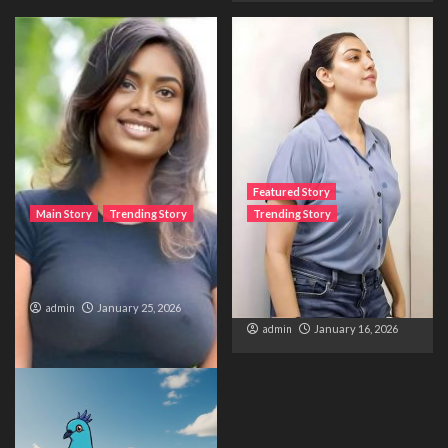
Featured Story
Main Story
Trending Story
Trending Story
The Bride from the
The Silent Wait – A Life
Accident
Trapped Between
Distance and Duty
admin
January 25, 2026
admin
January 16, 2026