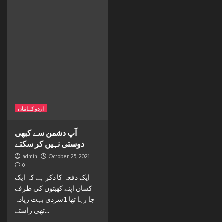
اردو کہانیاں
آپ دشمن سے کبھی
دوستی نہیں کر سکتے
admin
October 25, 2021
0
ایک دفعہ کا ذکر ہے کہ ایک
کسان اپنے کھیتوں کی طرف
جا رہا تھا 1سردی بہت زیادہ
تھی راستے...