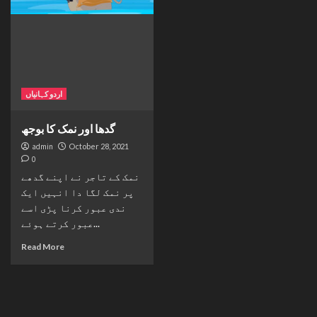
اردو کہانیاں
گدھا اور نمک کا بوجھ
admin
October 28, 2021
0
نمک کے تاجر نے اپنے گدھے
پر نمک لگا دا انہیں ایک
ندی عبور کرنا پڑی اسے
عبور کرتے ہوئے...
Read More