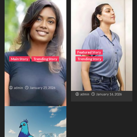
Featured Story
Main Story
Trending Story
Trending Story
The Bride from the
The Silent Wait – A Life
Accident
Trapped Between
Distance and Duty
admin
January 25, 2026
admin
January 16, 2026