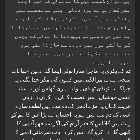
بی,. مزاج کیسے ہیں گائے بولی کہ خیر اچھے
ہیں کٹ رہی ہے بری بھلی اپنی ہے مصیبت میں
زندگی اپنی آدمی سے کوئی بھلا نہ کرے اس سے
پالا پڑے, خدا نہ کرے دودھ کم دوں تو بڑبڑاتا
ہے ہیں جو دبلی تو بیچ کھاتا ہے اس کے بچوں
کو پالتی ہوں میں دودھ سے جان ڈالتی ہوں
میں بدلے نیکی کے یہ برائی ہے میرے اللہ
تری دہائی ہے.
تم کے بکری یہ ماجرا سارا بولی ایسا گلہ نہیں اچھا بات
سچی ہے بے مزا لگتی میں کہوں گی مگر خدا لگتی یہ
چراگہ یہ ٹھنڈی ٹھنڈی ہوا یہ ہری گھاس اور یہ سایہ
ایسی خوشیاں ہمیں نصیب کہاں یہ کہاں بے زباں
غریب کہاں یہ مزے آدمی کے دم سے ہیں لطف سارے
اسی کے دم سے ہیں ہم پہ احسان ہے بڑا اس کا ہم کو
زیبا نہیں گلا اس کا قدر آرام کی اگر سمجھو آدمی کا
کبھی گلہ نہ کرو گائے سن کر یہ بات شرمائی آدمی کے