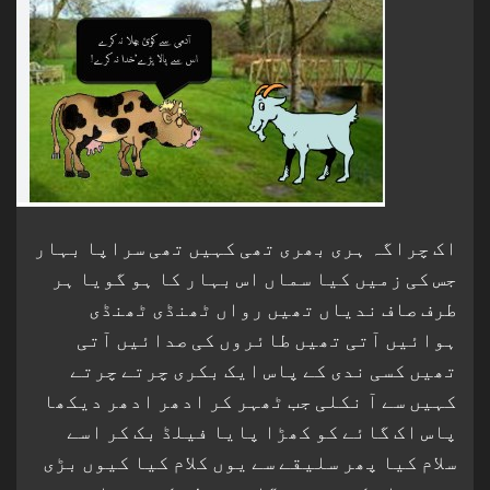
اک چراگہ ہری بھری تھی کہیں تھی سراپا بہار
جس کی زمیں کیا سماں اس بہار کا ہو گویا ہر
طرف صاف ندیاں تھیں رواں ٹھنڈی ٹھنڈی
ہوائیں آتی تھیں طائروں کی صدائیں آتی
تھیں کسی ندی کے پاس ایک بکری چرتے چرتے
کہیں سے آ نکلی جب ٹھہر کر ادھر ادھر دیکھا
پاس اک گائے کو کھڑا پایا فیلڈ بک کر اسے
سلام کیا پھر سلیقے سے یوں کلام کیا کیوں بڑی