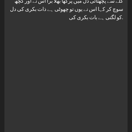
گلے سے پچھتائی دل میں پرکھا بھلا برا اس نے اور کچھ
سوچ کر کہا اس نے یوں تو چھوٹی ہے ذات بکری کی دل
کو لگتی ہے بات بکری کی.