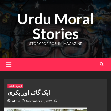
Skip
to
Urdu Moral
content
Stories
STORY FOR ROSHNI MAGAZINE
Primary
Menu
اردو کہانیاں
ایک گائے اور بکری
admin
November 23, 2021
0