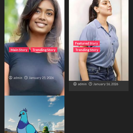
Featured Story
Main Story
Trending Story
Trending Story
The Bride from the
The Silent Wait – A Life
Accident
Trapped Between
Distance and Duty
admin
January 25, 2026
admin
January 16, 2026