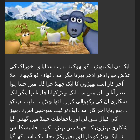
ایک دن ایک بھیڑیے کو بھوک نے بہت ستایا وہ خوراک کی
تلاش میں ادھر ادھر پھرتا مگر اسے کھانے کو کچھ نہ ملا
آخر کار اسے بھیڑوں کا ایک جھنڈ چراگاہ میں چلتا ہوا
نظر آیا وہ ان میں سے ایک بھیڑ کھانا چاہتا تھا مگر ایک
شکاری ان کی رکھوالی کر رہا تھا بھیڑیے نے اپنے آپ کو
بے بس پایا آخر کار اسے ایک ترکیب سوجھی اس نے بھیڑ
کی کھال پہن لی اور باحفاظت جھنڈ میں گھس گیا
شکاری بھیڑوں کے جھنڈ میں بھیڑیے کو نہ جان سکا اس
نے ایک بھیڑ کو مارا اور بغیر پکڑے جانے کے اسے کھا گیا