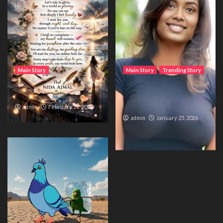
Main Story
Main Story
Trending Story
Waiting for sunshine
The Bride from the
Accident
admin
February 22, 2026
admin
January 25, 2026