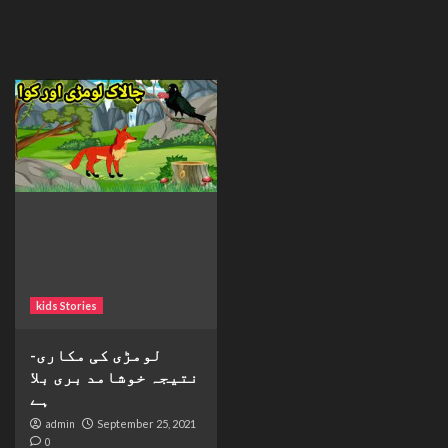
kids Stories
لومڑی کی مکاری-
نتیجہ خوشامد بری بلا
ہے
admin
September 25, 2021
0