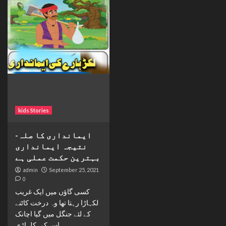
kids Stories
ایمانداری کا صلہ-
نتیجہ ایمانداری
بہترین حکمت عملی ہے
admin
September 25, 2021
0
کسی گاؤں میں ایک غریب
لکہاڑا رہتا تھا وہ درخت کاٹنے
کے لئے جنگل میں گیا اچانک
اس کی کلہاڑی...