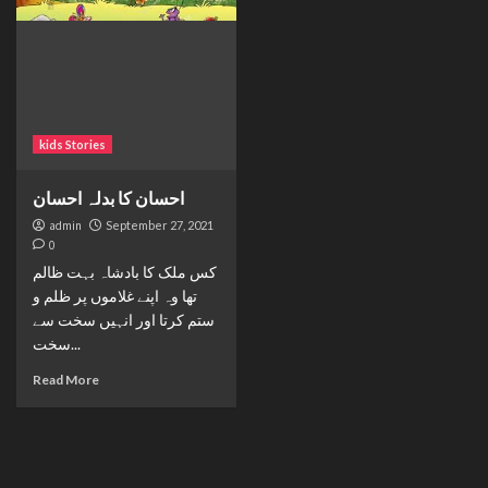
kids Stories
احسان کا بدلہ احسان
admin
September 27, 2021
0
کس ملک کا بادشاہ بہت ظالم
تھا وہ اپنے غلاموں پر ظلم و
ستم کرتا اور انہیں سخت سے
سخت...
Read More