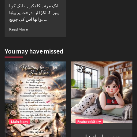
ایک مرتبہ کا ذکر ہے ایک کو ا
پنیر کا ٹکڑا لیے درخت پر بیٹھا
ہوا تھا اس کی چونچ...
Read More
You may have missed
Main Story
Featured Story
Waiting for sunshine
تم نے میرا ساتھ دیا، میں