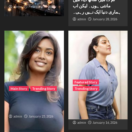
مانتی ہوں۔ لیکن اب
admin
February 22, 2026
ہماری دنیا ایک نہیں رہی۔
admin
January 28, 2026
Featured Story
Main Story
Trending Story
Trending Story
The Bride from the
The Silent Wait – A Life
Accident
Trapped Between
Distance and Duty
admin
January 25, 2026
admin
January 16, 2026