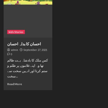
kids Stories
احسان کا بدلہ احسان
admin
September 27, 2021
0
کس ملک کا بادشاہ بہت ظالم
تھا وہ اپنے غلاموں پر ظلم و
ستم کرتا اور انہیں سخت سے
سخت...
Read More