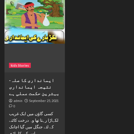
kids Stories
ایمانداری کا صلہ-
نتیجہ ایمانداری
بہترین حکمت عملی ہے
admin
September 25, 2021
0
کسی گاؤں میں ایک غریب
لکہاڑا رہتا تھا وہ درخت کاٹنے
کے لئے جنگل میں گیا اچانک
اس کی کلہاڑی...