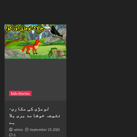
kids Stories
لومڑی کی مکاری-
نتیجہ خوشامد بری بلا
ہے
admin
September 25, 2021
0