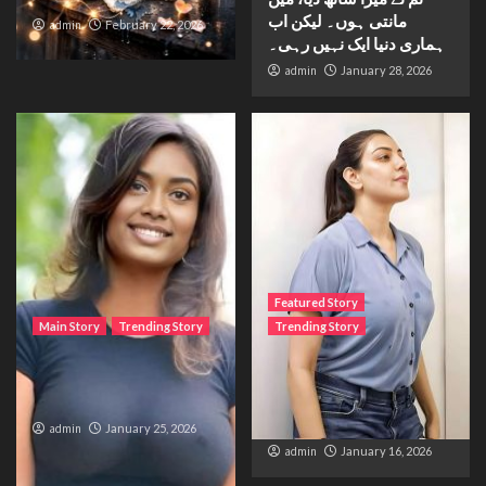
مانتی ہوں۔ لیکن اب
admin
February 22, 2026
ہماری دنیا ایک نہیں رہی۔
admin
January 28, 2026
Featured Story
Main Story
Trending Story
Trending Story
The Bride from the
The Silent Wait – A Life
Accident
Trapped Between
Distance and Duty
admin
January 25, 2026
admin
January 16, 2026