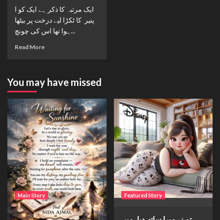
ایک مرتبہ کا ذکر ہے ایک کو ا
پنیر کا ٹکڑا لیے درخت پر بیٹھا
ہوا تھا اس کی چونچ...
Read More
You may have missed
Main Story
Featured Story
Waiting for sunshine
تم نے میرا ساتھ دیا، میں