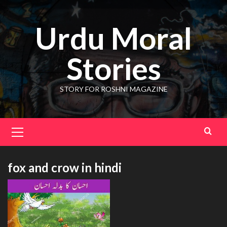
Skip
to
Urdu Moral
content
Stories
STORY FOR ROSHNI MAGAZINE
Primary
Menu
fox and crow in hindi