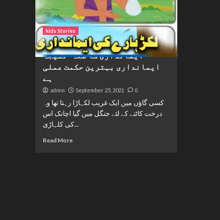
kids Stories
ایمانداری کا صلہ- نتیجہ
ایمانداری بہترین حکمت عملی
ہے
admin
September 25, 2021
0
کسی گاؤں میں ایک غریب لکہاڑا رہتا تھا وہ
درخت کاٹنے کے لئے جنگل میں گیا اچانک اس
کی کلہاڑی...
Read More