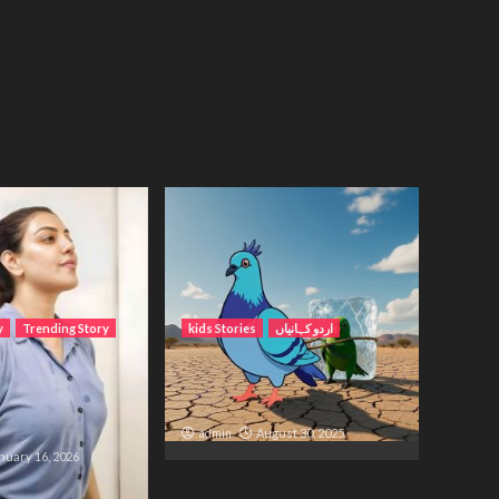
y
Trending Story
kids Stories
اردو کہانیاں
Wait – A Life
کبوتر اور اس کا بچہ کی برف
etween Distance
والی کہانی
admin
August 30, 2025
nuary 16, 2026