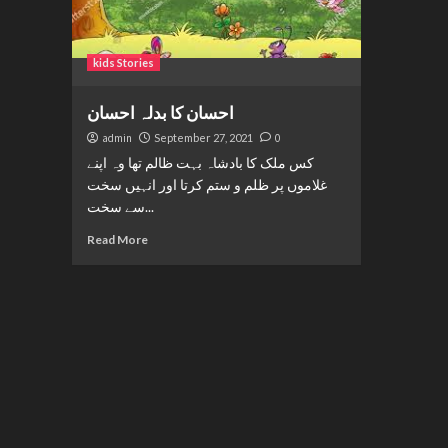
kids Stories
احسان کا بدلہ احسان
admin
September 27, 2021
0
کس ملک کا بادشاہ بہت ظالم تھا وہ اپنے
غلاموں پر ظلم و ستم کرتا اور انہیں سخت
سے سخت...
Read More