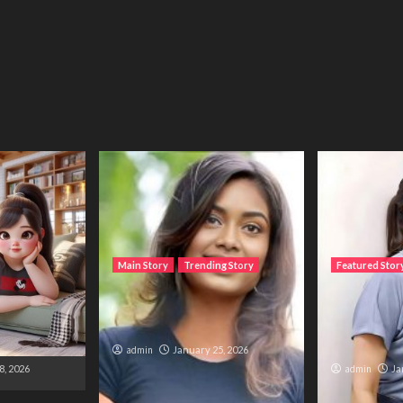
Main Story
Trending Story
Featured Stor
تم نے میرا 
The Bride from the
The Silent 
ہوں۔ لیکن 
Accident
Trapped B
and Duty
admin
January 25, 2026
8, 2026
admin
Ja