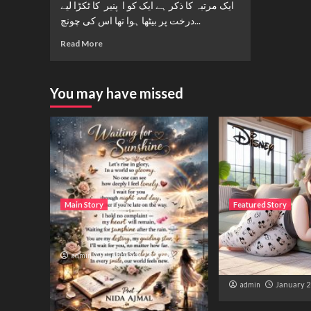
ایک مرتبہ کا ذکر ہے ایک کو ا پنیر کا ٹکڑا لیے
درخت پر بیٹھا ہوا تھا اس کی چونچ...
Read More
You may have missed
Main Story
Featured Story
Waiting for sunshine
ساتھ دیا، میں مانتی
اب ہماری دنیا ایک
admin
February 22, 2026
نہیں رہی۔
admin
January 2