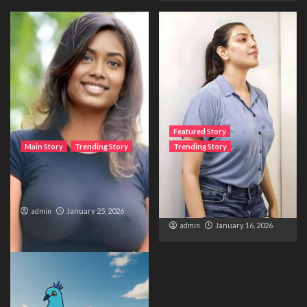
Featured Story
Main Story
Trending Story
Trending Story
The Bride from the
The Silent Wait – A Life
Accident
Trapped Between
Distance and Duty
admin
January 25, 2026
admin
January 16, 2026