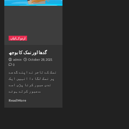
اردو کہانیاں
گدھا اور نمک کا بوجھ
admin
October 28, 2021
0
نمک کے تاجر نے اپنے گدھے
پر نمک لگا دا انہیں ایک
ندی عبور کرنا پڑی اسے
عبور کرتے ہوئے...
Read More