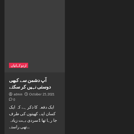
اردو کہانیاں
آپ دشمن سے کبھی
دوستی نہیں کر سکتے
admin
October 25, 2021
0
ایک دفعہ کا ذکر ہے کہ ایک
کسان اپنے کھیتوں کی طرف
جا رہا تھا 1سردی بہت زیادہ
تھی راستے...