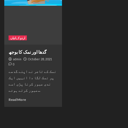
اردو کہانیاں
گدھا اور نمک کا بوجھ
admin
October 28, 2021
0
نمک کے تاجر نے اپنے گدھے
پر نمک لگا دا انہیں ایک
ندی عبور کرنا پڑی اسے
عبور کرتے ہوئے...
Read More