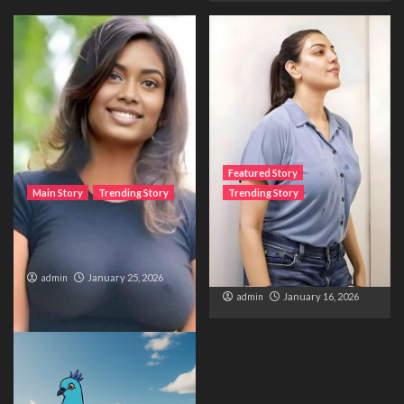
Featured Story
Main Story
Trending Story
Trending Story
The Bride from the
The Silent Wait – A Life
Accident
Trapped Between
Distance and Duty
admin
January 25, 2026
admin
January 16, 2026