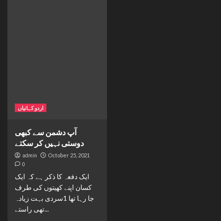
اردو کہانیاں
آپ دشمن سے کبھی
دوستی نہیں کر سکتے
admin
October 25, 2021
0
ایک دفعہ کا ذکر ہے کہ ایک
کسان اپنے کھیتوں کی طرف
جا رہا تھا 1سردی بہت زیادہ
تھی راستے...